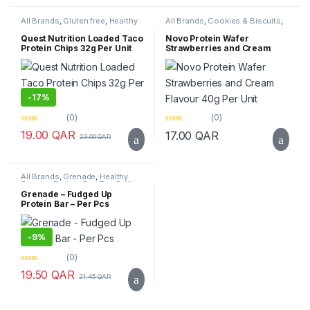
o
o
f
f
All Brands
,
Gluten free
,
Healthy
All Brands
,
Cookies & Biscuits
,
5
5
Snacks
,
Quest Nutrition
,
Top
Healthy Foods
,
Healthy Snacks
,
Selling
Novo
,
Protein Bar
,
Top Selling
Quest Nutrition Loaded Taco
Novo Protein Wafer
Protein Chips 32g Per Unit
Strawberries and Cream
Flavour 40g Per Unit
-
17%
(0)
(0)
0
0
19.00
QAR
17.00
QAR
23.00
QAR
o
o
u
u
t
t
o
o
f
f
All Brands
,
Grenade
,
Healthy
5
5
Snacks
,
Protein Bar
,
Top Selling
Grenade – Fudged Up
Protein Bar – Per Pcs
-
9%
(0)
0
19.50
QAR
21.45
QAR
o
u
t
o