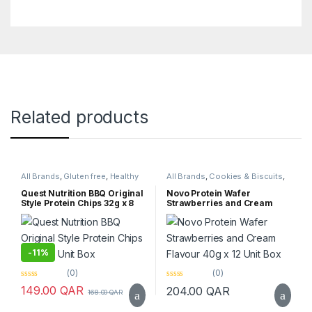
Related products
All Brands
,
Gluten free
,
Healthy
All Brands
,
Cookies & Biscuits
,
Snacks
,
Quest Nutrition
Healthy Foods
,
Healthy Snacks
,
Novo
,
Protein Bar
,
Top Selling
Quest Nutrition BBQ Original
Novo Protein Wafer
Style Protein Chips 32g x 8
Strawberries and Cream
Unit Box
Flavour 40g x 12 Unit Box
-
11%
(0)
(0)
0
0
149.00
QAR
204.00
QAR
168.00
QAR
o
o
u
u
t
t