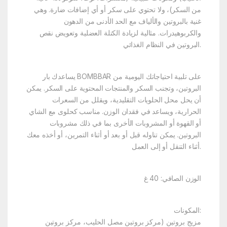
من السكر)، ولا تحتوي على سكر أو أي إضافات ضارة. وهي
غنية بالبروتين والألياف مع الحد الأدنى من الدهون
والكربوهيدرات. مثالية لزيادة الكتلة العضلية وتعويض نقص
البروتين في النظام الغذائي.
يساعدك بار BOMBBAR على تلبية احتياجاتك اليومية من
البروتين، وتجنب السكر والمنتجات المحتوية على السكر. يمكن
أن يحل محل الحلويات التقليدية، ويقلل من السعرات
الحرارية، ويساعد في فقدان الوزن. مناسب كحلوى مع الشاي
أو القهوة أو المشروبات الأخرى بما في ذلك مشروبات
البروتين. يمكن تناوله قبل أو بعد أو أثناء التمرين، أو أخذه معك
أثناء التنقل أو إلى العمل.
الوزن الصافي: 40 غ
المكونات:
مزيج بروتين (مركز بروتين مصل الحليب، مركز بروتين