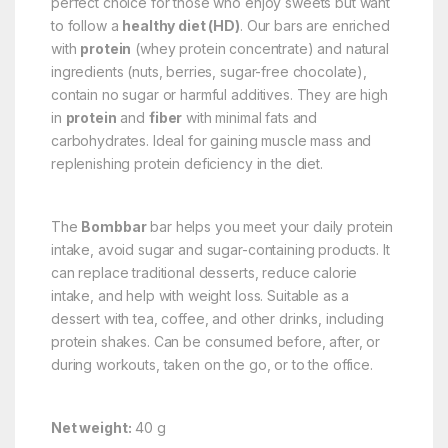
perfect choice for those who enjoy sweets but want
to follow a
healthy diet (HD)
. Our bars are enriched
with
protein
(whey protein concentrate) and natural
ingredients (nuts, berries, sugar-free chocolate),
contain no sugar or harmful additives. They are high
in
protein
and
fiber
with minimal fats and
carbohydrates. Ideal for gaining muscle mass and
replenishing protein deficiency in the diet.
The
Bombbar
bar helps you meet your daily protein
intake, avoid sugar and sugar-containing products. It
can replace traditional desserts, reduce calorie
intake, and help with weight loss. Suitable as a
dessert with tea, coffee, and other drinks, including
protein shakes. Can be consumed before, after, or
during workouts, taken on the go, or to the office.
Net weight:
40 g