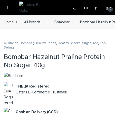
Open
0
Home
All Brands
Bombbar
Bombbar Hazelnut Pr
All Brands
,
Bombbar
,
Healthy Foods
,
Healthy Snacks
,
Sugar Free
,
Top
Selling
Bombbar Hazelnut Praline Protein
No Sugar 40g
THEQA Registered
Qatar’s E-Commerce Trustmark
Cash on Delivery (COD)