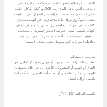
الحليب)، إيزومالتوأوليجوسكاريد، شوكولاتة بالحليب (ألياف
ذرة قابلة للذوبان في الماء، زبدة الكاكاو، كتلة الكاكاو، حليب
خالي الدسم بودرة، مستحلب (ليسيثين الصويا)، نكهات طبيعية،
محلي (سوكروزالوز))، ماء، بندق، زيت جوز الهند، مسحوق
كاكاو طبيعي، مرطب (جليسرين)، محلي (سوربيتول)، ملح،
نكهات طبيعية، منظم حموضة (حمض الستريك)، مستحلب
(ليسيثين الصويا)، مضاد أكسدة (حمض الأسكوربيك)، مادة
حافظة (سوربات البوتاسيوم)، محلي طبيعي (ستيفيا).
طريقة الاستخدام:
مناسب للاستهلاك بعد التمرين، أو مع أي وجبة، أو كحلوى مع
الشاي أو القهوة أو المشروبات الأخرى بما في ذلك مخفوقات
البروتين. يمكن تناوله قبل أو بعد أو أثناء التمرين، أو أخذه أثناء
التنقل أو إلى العمل.
القيمة الغذائية (لكل 100 غ):