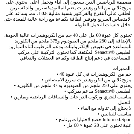
مصممة للرياضيين الذين يسعون إلى أداء وتحمل أعلى. يحتوي على
مزيج ثلاثي من الكربوهيدرات يضم المالتوديكسترين والدكسترين
الحلقي عالي التفرع والفركتوز بنسبة مثالية 1:0.8، مما يساعد على
الامتصاص السريع وتوفير الطاقة بكفاءة مع راحة عالية للمعدة حتى
خلال جلسات التحمل الطويلة.
تحتوي كل عبوة 60 مل على 40 جم من الكربوهيدرات عالية الجودة،
بالإضافة إلى 250 ملجم من الصوديوم و375 ملجم من الكلوريد
للمساعدة في تعويض الإلكتروليتات ودعم الترطيب أثناء التمارين
المكثفة. كما تحتوي التركيبة على مركب Senactiv® الطبيعي
للمساعدة في دعم إنتاج الطاقة وكفاءة العضلات والتعافي.
المميزات:
• 40 جم من الكربوهيدرات في كل عبوة
• مزيج ثلاثي من الكربوهيدرات سريع الامتصاص
• يحتوي على 250 ملجم من الصوديوم و375 ملجم من الكلوريد
• مدعم بمركب Senactiv® الطبيعي
• مناسب للجري وركوب الدراجات والسباقات الرياضية وتمارين
التحمل
• لا يحتاج إلى تناوله مع الماء
• مناسب للنباتيين
• خضع لاختبارات برنامج Informed-Sport
• علبة تحتوي على 20 عبوة × 60 مل