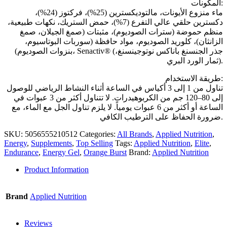
المكونات:
ماء منزوع الأيونات، مالتوديكسترين (25%)، فركتوز (24%)،
دكسترين حلقي عالي التفرع (7%)، حمض الستريك، نكهات طبيعية،
منظم حموضة (سترات الصوديوم)، مثبتات (صمغ الجيلان، صمغ
الزانثان)، كلوريد الصوديوم، مواد حافظة (سوربات البوتاسيوم،
بنزوات الصوديوم)، Senactiv® (جذر الجنسنغ باناكس نوتوجينسنغ،
ثمار الورد البري).
طريقة الاستخدام:
تناول من 1 إلى 3 أكياس في الساعة أثناء النشاط الرياضي للوصول
إلى 80–120 جم من الكربوهيدرات. لا تتناول أكثر من 3 عبوات في
الساعة أو أكثر من 6 عبوات يومياً. لا يلزم تناول الجل مع الماء، مع
ضرورة الحفاظ على الترطيب الكافي.
SKU:
5056555210512
Categories:
All Brands
,
Applied Nutrition
,
Energy
,
Supplements
,
Top Selling
Tags:
Applied Nutrition
,
Elite
,
Endurance
,
Energy Gel
,
Orange Burst
Brand:
Applied Nutrition
Product Information
Brand
Applied Nutrition
Reviews