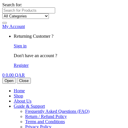
Search for:
My Account
Returning Customer ?
Sign in
Don't have an account ?
Register
0
0.00
QAR
Open
Close
Home
Shop
About Us
Guide & Support
Frequently Asked Questions (FAQ)
Return / Refund Policy
Terms and Conditions
Privacy Policy