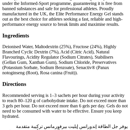
under the Informed-Sport programme, guaranteeing it is free from
banned substances and safe for professional athletes. Proudly
manufactured in the UK, the Elite Performance Energy Gel stands
out as the best choice for athletes seeking a fast, reliable and high-
performance energy source to break limits and maximise results.
Ingredients
Deionised Water, Maltodextrin (25%), Fructose (24%), Highly
Branched Cyclic Dextrin (7%), Acid (Citric Acid), Natural
Flavourings, Acidity Regulator (Sodium Citrates), Stabilisers
(Gellan Gum, Xanthan Gum), Sodium Chloride, Preservatives
(Potassium Sorbate, Sodium Benzoate), Senactiv® (Panax
notoginseng (Root), Rosa canina (Fruit)).
Directions
Recommended serving is 1–3 sachets per hour during your activity
to reach 80–120 g of carbohydrate intake. Do not exceed more than
3 gels per hour. Do not exceed more than 6 gels per day. Gels do not
need to be consumed with water to be effective. Ensure you keep
hydrated.
يوفر جل الطاقة إندورانس إيليت بيرفورمانس تركيبة متقدمة